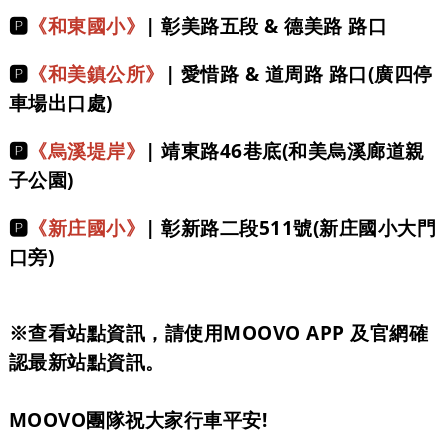
🅿️
《和東國小》
​|
彰美路五段 & 德美路 路口
🅿️
《和美鎮公所》
​|
愛惜路 & 道周路 路口(廣四停
車場出口處)
🅿️
《烏溪堤岸》
​|
靖東路46巷底(和美烏溪廊道親
子公園)
🅿️
《新庄國小》
​|
彰新路二段511號(新庄國小大門
口旁)
※查看站點資訊，請使用MOOVO APP 及官網確
認最新站點資訊。​
MOOVO團隊祝大家行車平安!​