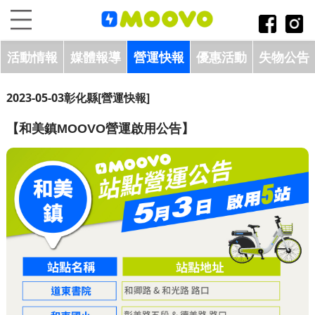
跳到主要內容區塊
:::
活動情報
媒體報導
營運快報
優惠活動
失物公告
2023-05-03
彰化縣
[營運快報]
【和美鎮MOOVO營運啟用公告】​