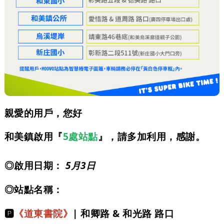
親愛的用戶，您好​
和美鎮
啟用『
5處站點
』，請多加利用，感謝。​
◎啟用日期：
5月3日​
◎站點名稱：​
🅿️
《道東書院》
​|
和卿路 & 和光路 路口