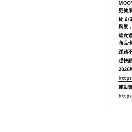
MOO
更健
於 6
風景
這次
商品
踩踏
趕快
202
https
運動
http