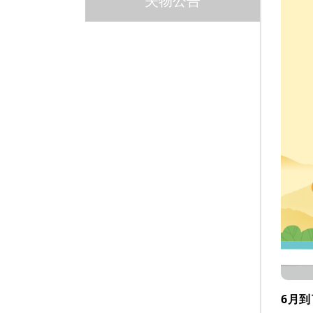
失物公告
6月