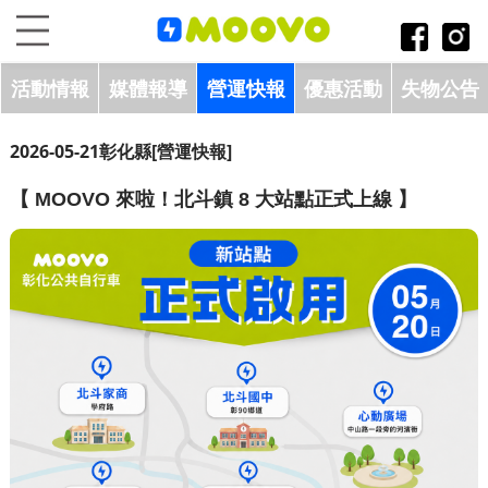
跳到主要內容區塊
:::
活動情報
媒體報導
營運快報
優惠活動
失物公告
2026-05-21
彰化縣
[營運快報]
【 MOOVO 來啦！北斗鎮 8 大站點正式上線 】