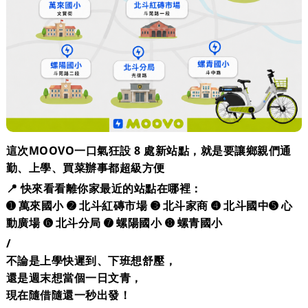
這次MOOVO一口氣狂設 8 處新站點，就是要讓鄉親們通
勤、上學、買菜辦事都超級方便
📍 快來看看離你家最近的站點在哪裡：
➊ 萬來國小 ➋ 北斗紅磚市場 ➌ 北斗家商 ➍ 北斗國中➎ 心
動廣場 ➏ 北斗分局 ➐ 螺陽國小 ➑ 螺青國小
/
不論是上學快遲到、下班想舒壓，
還是週末想當個一日文青，
現在隨借隨還一秒出發！