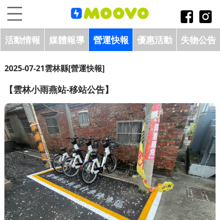
跳到主要內容區塊
:::
活動情報
媒體報導
營運快報
優惠活動
失物公告
2025-07-21
雲林縣
[營運快報]
【雲林小雨燕站-移站公告】